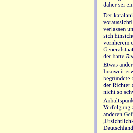
daher sei ei
Der katalan
voraussichtl
verlassen u
sich hinsich
vornherein 
Generalstaa
der hatte
Re
Etwas ander
Insoweit erw
begründete 
der Richter
nicht so sch
Anhaltspunk
Verfolgung a
anderen
Gef
,Ersichtlich
Deutschland